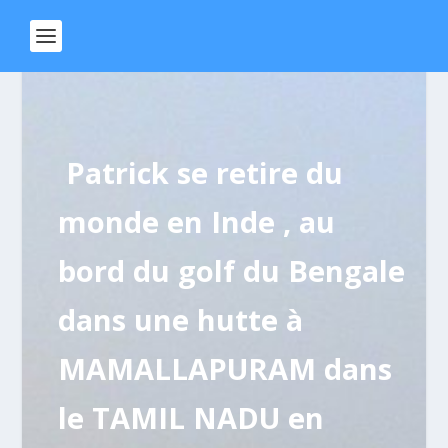
Patrick se retire du
monde en Inde , au
bord du golf du Bengale
dans une hutte à
MAMALLAPURAM dans
le TAMIL NADU en